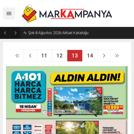
Şok 8 Ağustos 2026 Aktüel Kataloğu
11
12
13
14