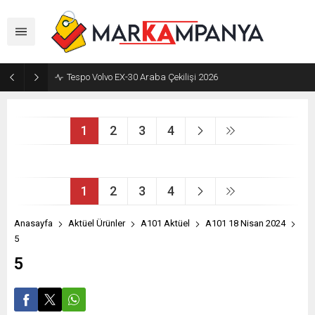
Tespo Volvo EX-30 Araba Çekilişi 2026
1
2
3
4
1
2
3
4
Anasayfa
Aktüel Ürünler
A101 Aktüel
A101 18 Nisan 2024
5
5