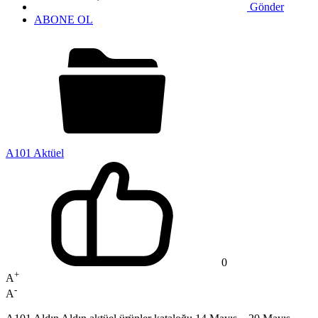
Gönder
ABONE OL
A101 Aktüel
0
+
A
-
A