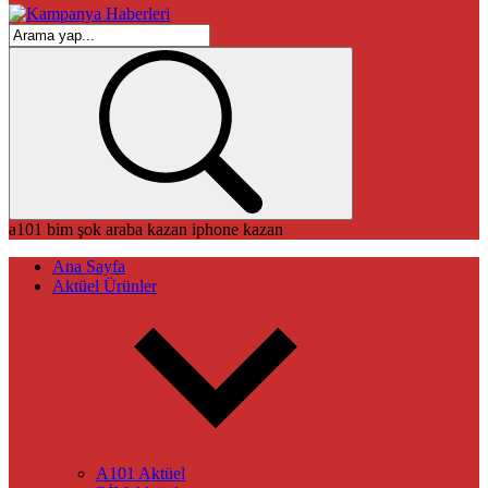
a101
bim
şok
araba kazan
iphone kazan
Ana Sayfa
Aktüel Ürünler
A101 Aktüel