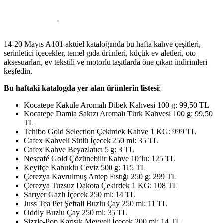
14-20 Mayıs A101 aktüel kataloğunda bu hafta kahve çeşitleri,
serinletici içecekler, temel gıda ürünleri, küçük ev aletleri, oto
aksesuarları, ev tekstili ve motorlu taşıtlarda öne çıkan indirimleri
keşfedin.
Bu haftaki katalogda yer alan ürünlerin listesi
:
Kocatepe Kakule Aromalı Dibek Kahvesi 100 g: 99,50 TL
Kocatepe Damla Sakızı Aromalı Türk Kahvesi 100 g: 99,50
TL
Tchibo Gold Selection Çekirdek Kahve 1 KG: 999 TL
Cafex Kahveli Sütlü İçecek 250 ml: 35 TL
Cafex Kahve Beyazlatıcı 5 g: 3 TL
Nescafé Gold Çözünebilir Kahve 10’lu: 125 TL
Keyifçe Kabuklu Ceviz 500 g: 115 TL
Çerezya Kavrulmuş Antep Fıstığı 250 g: 299 TL
Çerezya Tuzsuz Dakota Çekirdek 1 KG: 108 TL
Sarıyer Gazlı İçecek 250 ml: 14 TL
Juss Tea Pet Şeftali Buzlu Çay 250 ml: 11 TL
Oddly Buzlu Çay 250 ml: 35 TL
Sizzle-Pop Karışık Meyveli İçecek 200 ml: 14 TL