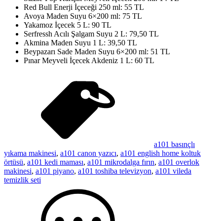
Red Bull Enerji İçeceği 250 ml: 55 TL
Avoya Maden Suyu 6×200 ml: 75 TL
Yakamoz İçecek 5 L: 90 TL
Serfressh Acılı Şalgam Suyu 2 L: 79,50 TL
Akmina Maden Suyu 1 L: 39,50 TL
Beypazarı Sade Maden Suyu 6×200 ml: 51 TL
Pınar Meyveli İçecek Akdeniz 1 L: 60 TL
a101 basınçlı
yıkama makinesi
,
a101 canon yazıcı
,
a101 english home koltuk
örtüsü
,
a101 kedi maması
,
a101 mikrodalga fırın
,
a101 overlok
makinesi
,
a101 piyano
,
a101 toshiba televizyon
,
a101 vileda
temizlik seti