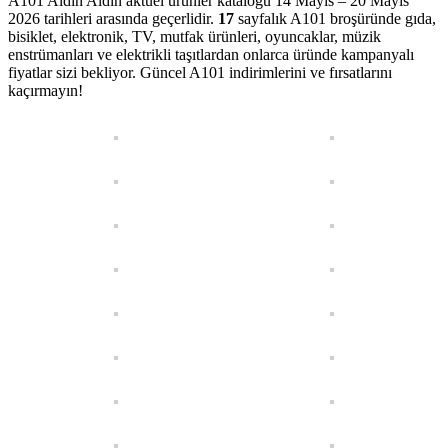
A101 Aldın Aldın aktüel ürünler kataloğu 14 Mayıs – 20 Mayıs
2026 tarihleri arasında geçerlidir.
17
sayfalık A101 broşüründe gıda,
bisiklet, elektronik, TV, mutfak ürünleri, oyuncaklar, müzik
enstrümanları ve elektrikli taşıtlardan onlarca üründe kampanyalı
fiyatlar sizi bekliyor. Güncel A101 indirimlerini ve fırsatlarını
kaçırmayın!