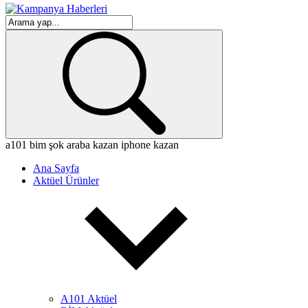
a101
bim
şok
araba kazan
iphone kazan
Ana Sayfa
Aktüel Ürünler
A101 Aktüel