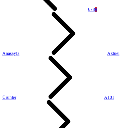
6
7
8
9
Anasayfa
Aktüel
Ürünler
A101