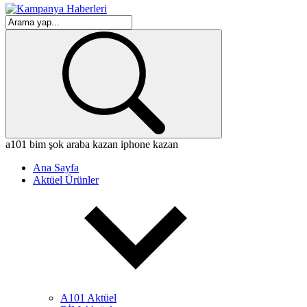
a101
bim
şok
araba kazan
iphone kazan
Ana Sayfa
Aktüel Ürünler
A101 Aktüel