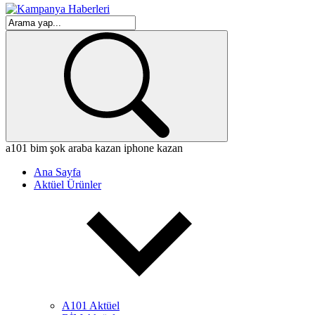
a101
bim
şok
araba kazan
iphone kazan
Ana Sayfa
Aktüel Ürünler
A101 Aktüel