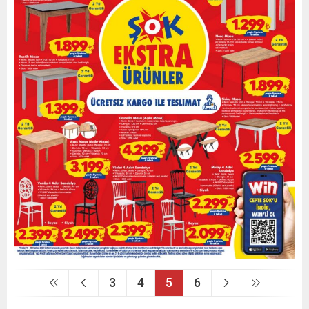
3
4
5
6