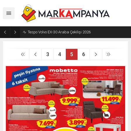
Tespo Volvo EX-30 Araba Çekilişi 2026
3
4
5
6