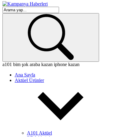
a101
bim
şok
araba kazan
iphone kazan
Ana Sayfa
Aktüel Ürünler
A101 Aktüel