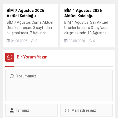
BİM 7 Ağustos 2026
BİM 4 Ağustos 2026
Aktüel Kataloğu
Aktüel Kataloğu
BİM 7 Ağustos Cuma Aktüel
BİM 4 Ağustos Salı Aktüel
Ürünler broşürü 3 sayfadan
Ürünler broşürü 3 sayfadan
oluşmaktadır. 7 Ağustos –
oluşmaktadır. 10 Ağustos
13 Ağustos 2026 tarihleri
2026 tarihine kadar geçerli
04.08.2026
0
02.08.2026
0
arasındaki indirimler tüm
olacak indirimler, tüm BİM
BİM marketlerinde
marketlerinde geçerlidir. Bu
geçerlidir. Bu haftaki
haftaki katalogda; gıda ve
Bir Yorum Yazın
katalogda mutfak
temizlik kategorisinde
eşyalarından tekstil
onlarca üründe kampanyalı
ürünlerine kadar geniş bir
fiyatlar mevcut. 4 Ağustos
yelpazede ürünler mevcut.
– 10 Ağustos BİM aktüel
BİM 7-13 Ağustos aktüel
kataloğunda dev indirimler!
ürünler kataloğunda kışlık
Temel gıda, kahvaltılık,
hazırlıklar için Paşabahçe
atıştırmalık, temizlik ve
kavanoz çeşitleri, Cook
kişisel bakım...
Love...