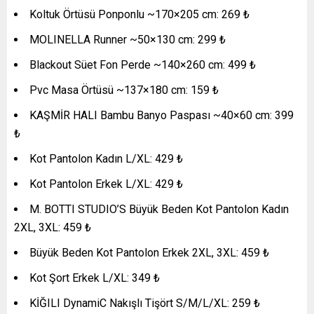
Koltuk Örtüsü Ponponlu ~170×205 cm: 269 ₺
MOLINELLA Runner ~50×130 cm: 299 ₺
Blackout Süet Fon Perde ~140×260 cm: 499 ₺
Pvc Masa Örtüsü ~137×180 cm: 159 ₺
KAŞMİR HALI Bambu Banyo Paspası ~40×60 cm: 399
₺
Kot Pantolon Kadın L/XL: 429 ₺
Kot Pantolon Erkek L/XL: 429 ₺
M. BOTTI STUDIO’S Büyük Beden Kot Pantolon Kadın
2XL, 3XL: 459 ₺
Büyük Beden Kot Pantolon Erkek 2XL, 3XL: 459 ₺
Kot Şort Erkek L/XL: 349 ₺
KİĞILI DynamiC Nakışlı Tişört S/M/L/XL: 259 ₺