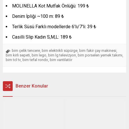
MOLINELLA Kot Mutfak Önlüğü: 199 ₺
Denim İpliği ~100 m: 89 ₺
Terlik Süsü Farklı modellerde 6’lı/7’li: 39 ₺
Casilli Slip Kadın S,M,L: 189 ₺
bim çelik tencere
bim elektrikli süpürge
bim fakir çay makinesi
,
,
,
bim kirli sepeti
bim lego
bim lg televizyon
bim porselen yemek takımı
,
,
,
,
bim tcl tv
bim tefal rondo
bim vantilatör
,
,
Benzer Konular