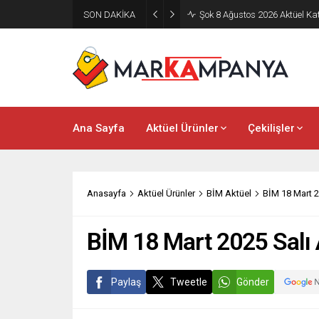
SON DAKİKA
Şok 8 Ağustos 2026 Aktüel Ka
Ana Sayfa
Aktüel Ürünler
Çekilişler
Anasayfa
Aktüel Ürünler
BİM Aktüel
BİM 18 Mart 2
BİM 18 Mart 2025 Salı 
Paylaş
Tweetle
Gönder