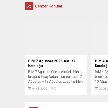
Benzer Konular
BİM 7 Ağustos 2026 Aktüel
BİM 4 A
Kataloğu
Kataloğ
BİM 7 Ağustos Cuma Aktüel Ürünler
BİM 4 Ağ
broşürü 3 sayfadan oluşmaktadır. 7
broşürü 
Ağustos – 13 Ağustos 2026 tarihleri
10 Ağust
arasındaki indirimler tüm BİM
geçerli 
04.08.2026
0
02.08.
marketlerinde geçerlidir. Bu haftaki
marketle
katalogda mutfak eşyalarından
katalogd
tekstil ürünlerine kadar geniş bir
temizlik
yelpazede ürünler mevcut. BİM 7-
üründe k