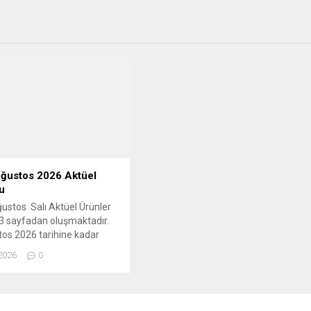
ğustos 2026 Aktüel
u
ustos Salı Aktüel Ürünler
3 sayfadan oluşmaktadır.
os 2026 tarihine kadar
olacak indirimler, tüm BİM
2026
0
rinde geçerlidir. Bu haftaki
a; gıda ve
 kategorisinde onlarca
ampanyalı fiyatlar mevcut.