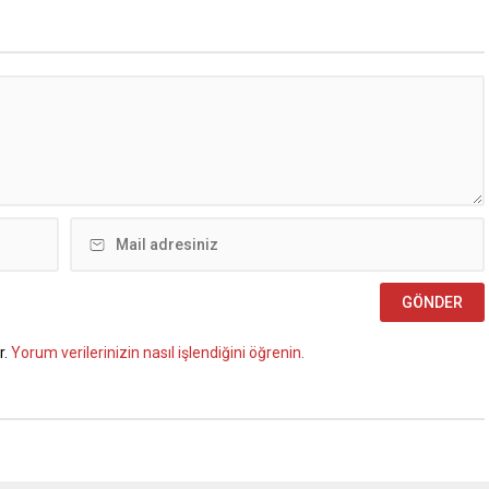
s – 10 Ağustos BİM aktüel
nda dev indirimler! Temel
valtılık, atıştırmalık,
ve kişisel bakım...
r.
Yorum verilerinizin nasıl işlendiğini öğrenin.