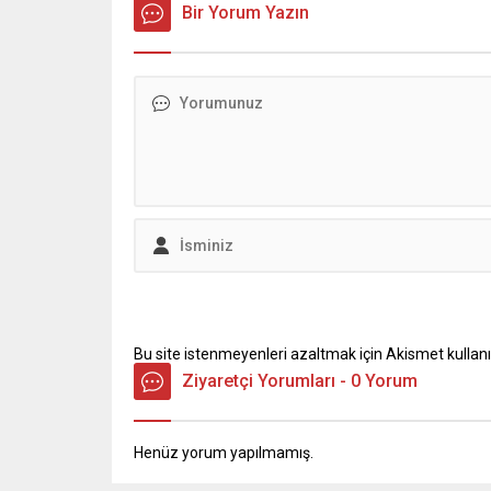
13 Ağustos aktüel ürünler
Bir Yorum Yazın
4 Ağusto
kataloğunda kışlık hazırlıklar için
kataloğu
Paşabahçe kavanoz çeşitleri, Cook
gıda, kah
Love...
temizlik 
Bu site istenmeyenleri azaltmak için Akismet kullanı
Ziyaretçi Yorumları - 0 Yorum
Henüz yorum yapılmamış.