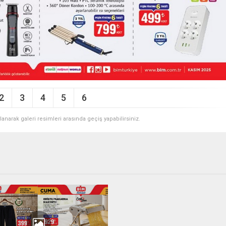
2
3
4
5
6
ullanarak galeri resimleri arasında geçiş yapabilirsiniz.