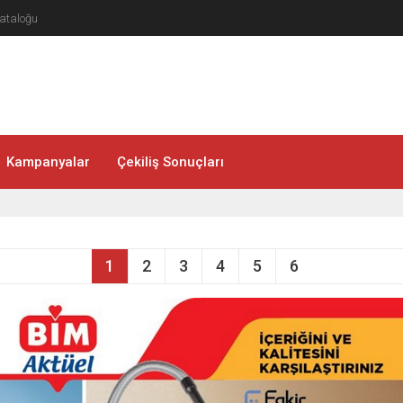
ataloğu
Kampanyalar
Çekiliş Sonuçları
1
2
3
4
5
6