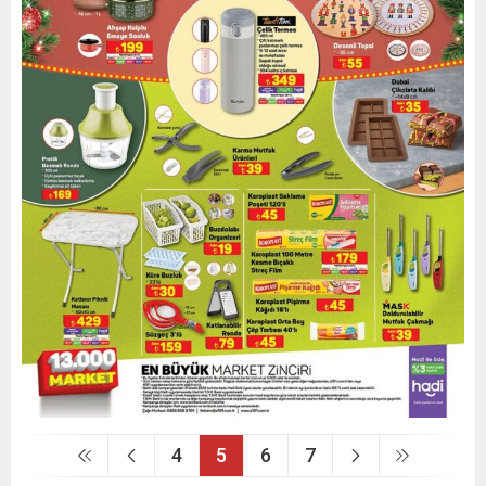
4
5
6
7