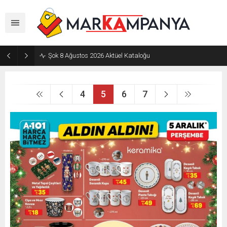
Şok 8 Ağustos 2026 Aktüel Kataloğu
4
5
6
7