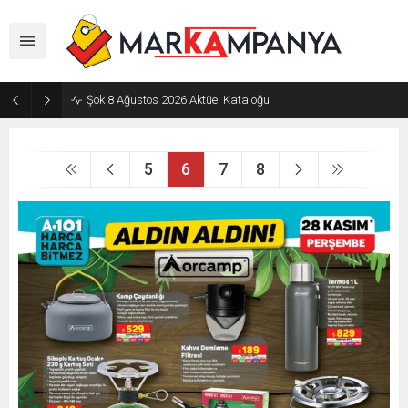
Şok 8 Ağustos 2026 Aktüel Kataloğu
5
6
7
8