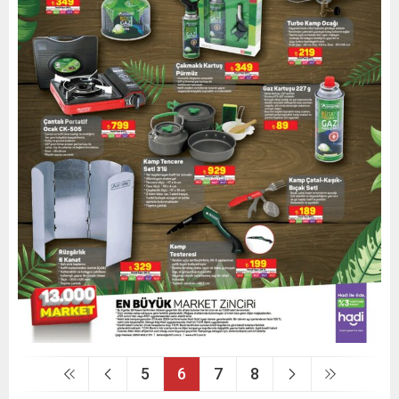
5
6
7
8