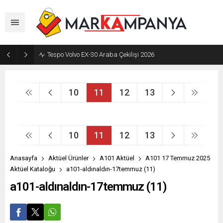
Tespo Volvo EX-30 Araba Çekilişi 2026
10
11
12
13
10
11
12
13
Anasayfa
Aktüel Ürünler
A101 Aktüel
A101 17 Temmuz 2025
Aktüel Kataloğu
a101-aldınaldın-17temmuz (11)
a101-aldınaldın-17temmuz (11)