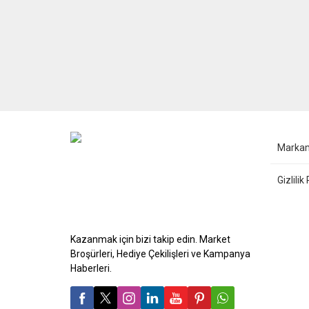
BİM 2 Haziran Salı Aktüel Ürünler
A101 
broşürü 3 sayfadan oluşmaktadır.
ürünl
8 Haziran 2026 tarihine kadar
Ağust
geçerli olacak indirimler, tüm BİM
geçer
marketlerinde geçerlidir.
sayfa
katal
ağırl
Hafta
dondu
atıştı
Marka
Gizlilik
Kazanmak için bizi takip edin. Market
Broşürleri, Hediye Çekilişleri ve Kampanya
Haberleri.