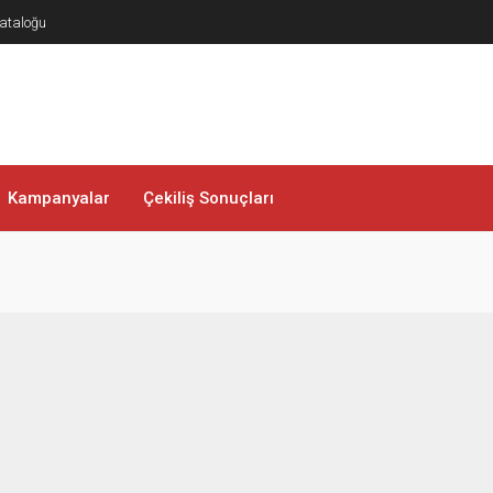
ataloğu
Kampanyalar
Çekiliş Sonuçları
Emre
07.08.2026
 8 Ağustos 2026 Aktüel
loğu