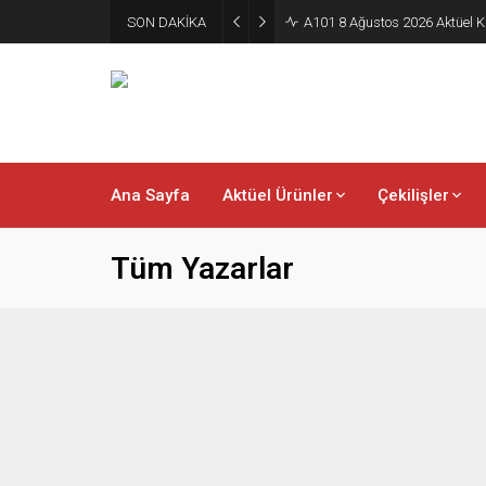
SON DAKİKA
A101 8 Ağustos 2026 Aktüel K
Ana Sayfa
Aktüel Ürünler
Çekilişler
Tüm Yazarlar
admin
31.05.2026
BİM 2 Haziran 2026 Aktüel
A101
Kataloğu
Kata