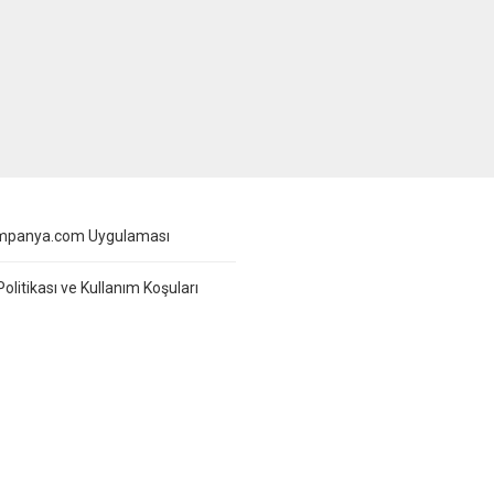
Haftanın Yıldızları aktüel
er kataloğu 8 Ağustos –14
os 2026 tarihleri arasında
lidir. A101 broşürü 3
dan oluşmaktadır. Bu haftaki
og gıda ve temizlik ürünleri
ıklı. A101 8-14 Ağustos
nın Yıldızları kataloğu! Peynir,
rma, çay, temel gıda,
rmalık ve deterjan...
mpanya.com Uygulaması
 Politikası ve Kullanım Koşuları