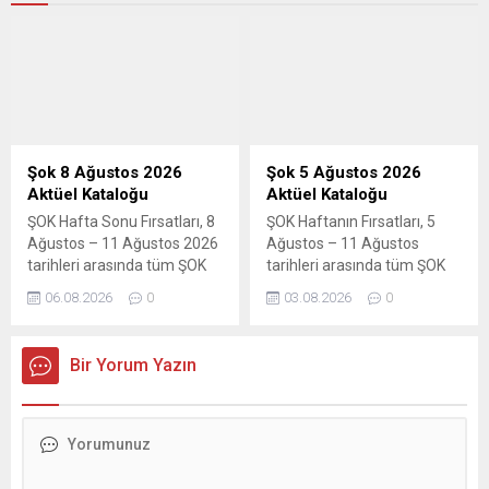
Şok 8 Ağustos 2026
Şok 5 Ağustos 2026
Aktüel Kataloğu
Aktüel Kataloğu
ŞOK Hafta Sonu Fırsatları, 8
ŞOK Haftanın Fırsatları, 5
Ağustos – 11 Ağustos 2026
Ağustos – 11 Ağustos
tarihleri arasında tüm ŞOK
tarihleri arasında tüm ŞOK
marketlerde geçerli. Aktüel
marketlerde geçerli. Aktüel
06.08.2026
0
03.08.2026
0
ürünler broşürü 3 sayfadan
ürünler broşürü 6 sayfadan
oluşmaktadır. Şok 8-11
oluşmaktadır. ŞOK 5-11
Ağustos 2026 aktüel ürünler
Ağustos aktüel ürünler
Bir Yorum Yazın
kataloğu ile yaz eğlencesi
kataloğunda bu hafta; temel
başlıyor! Oyuncaklar, deniz
gıda ürünleri, sevilen
ürünleri, spor ekipmanları ve
atıştırmalıklar, ev tekstili,
popüler markaların figür
mutfak gereçleri ve kişisel
setlerindeki büyük fırsatları
bakım & temizlik ürünlerinde
kaçırmayın. Bu haftaki
dev indirimler sizleri bekliyor.