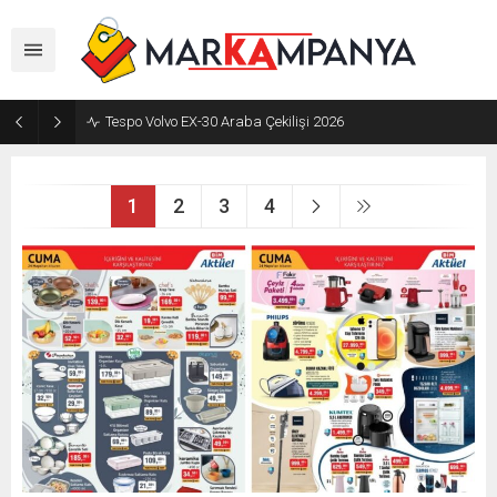
Tespo Volvo EX-30 Araba Çekilişi 2026
1
2
3
4