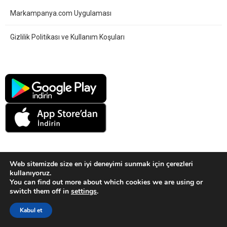
Markampanya.com Uygulaması
Gizlilik Politikası ve Kullanım Koşuları
Web sitemizde size en iyi deneyimi sunmak için çerezleri
kullanıyoruz.
Sitemiz bilgilendirme amaçlıdır. Kampanya ve Çekiliş ayrıntıları için
You can find out more about which cookies we are using or
markaların sitelerini ziyaret ediniz.
switch them off in
settings
.
Kabul et