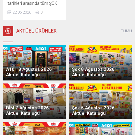
tarihleri arasında tüm ŞOK
marketlerde geçerli. Aktüel
22.06.2026
0
ürünler broşürü 8 sayfadan
oluşmaktadır. ŞOK 24-30
Haziran aktüel kataloğunda
AKTÜEL ÜRÜNLER
TÜMÜ
gıda, temizlik, Onvo
televizyon, klima, robot
süpürge ve Tchibo kahve
makinelerinde dev
indirimler! Bu haftaki
katalogda yer alan ürünlerin
A101 8 Ağustos 2026
Şok 8 Ağustos 2026
listesi:
Aktüel Kataloğu
Aktüel Kataloğu
BİM 7 Ağustos 2026
Şok 5 Ağustos 2026
Aktüel Kataloğu
Aktüel Kataloğu