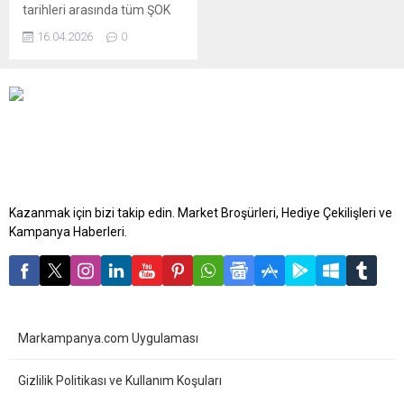
tarihleri arasında tüm ŞOK
marketlerde geçerli. Aktüel
16.04.2026
0
ürünler broşürü 2 sayfadan
oluşmaktadır. ŞOK 18-21
Nisan 2026 aktüel
kataloğunda küçük ev
aletleri, kişisel bakım
ürünleri ve bahçe
mobilyaları indirimde. Bu
haftaki katalogda yer alan
ürünlerin listesi:
Kazanmak için bizi takip edin. Market Broşürleri, Hediye Çekilişleri ve
Kampanya Haberleri.
Markampanya.com Uygulaması
Gizlilik Politikası ve Kullanım Koşuları