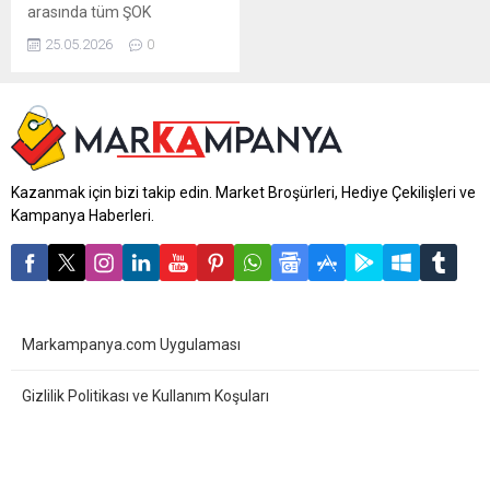
arasında tüm ŞOK
marketlerde geçerli. Aktüel
25.05.2026
0
ürünler broşürü 6 sayfadan
oluşmaktadır. ŞOK 27 Mayıs
– 2 Haziran 2026 aktüel
kataloğunda bu hafta;
beyaz eşya, teknoloji, bahçe
mobilyası, elektrikli aletler ve
ev tekstilinde dev indirimler
Kazanmak için bizi takip edin. Market Broşürleri, Hediye Çekilişleri ve
var! Bu haftaki katalogda
Kampanya Haberleri.
yer alan ürünlerin...
Markampanya.com Uygulaması
Gizlilik Politikası ve Kullanım Koşuları