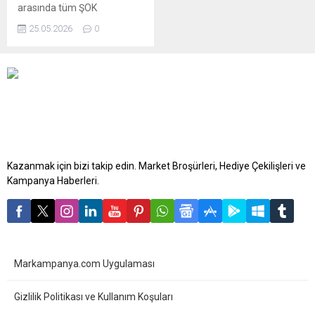
arasında tüm ŞOK
marketlerde geçerli. Aktüel
25.05.2026
0
ürünler broşürü 6 sayfadan
oluşmaktadır. ŞOK 27 Mayıs
– 2 Haziran 2026 aktüel
kataloğunda bu hafta;
beyaz eşya, teknoloji, bahçe
mobilyası, elektrikli aletler ve
ev tekstilinde dev indirimler
var! Bu haftaki katalogda
yer alan ürünlerin...
Kazanmak için bizi takip edin. Market Broşürleri, Hediye Çekilişleri ve
Kampanya Haberleri.
Markampanya.com Uygulaması
Gizlilik Politikası ve Kullanım Koşuları