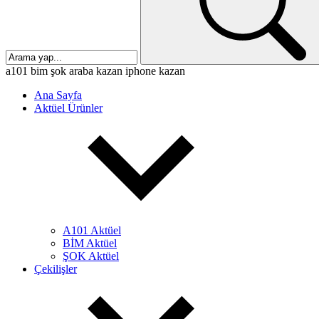
a101
bim
şok
araba kazan
iphone kazan
Ana Sayfa
Aktüel Ürünler
A101 Aktüel
BİM Aktüel
ŞOK Aktüel
Çekilişler