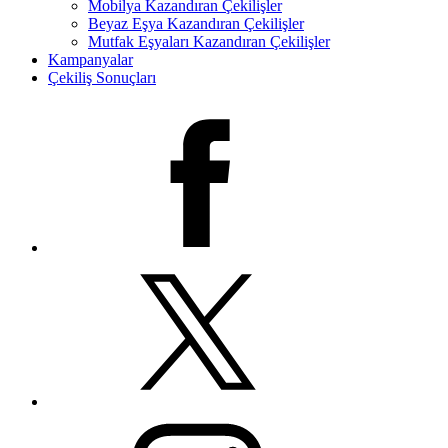
Mobilya Kazandıran Çekilişler
Beyaz Eşya Kazandıran Çekilişler
Mutfak Eşyaları Kazandıran Çekilişler
Kampanyalar
Çekiliş Sonuçları