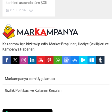
tarihleri arasında tüm ŞOK
marketlerde geçerli. Aktüel
07.05.2026
0
ürünler broşürü 2 sayfadan
oluşmaktadır. ŞOK 9-12
Mayıs aktüel ürünler
kataloğu yayınlandı! Evinizi
ve bahçenizi yenilemek için
Polisan boya çeşitleri,
hırdavat malzemeleri,
Kazanmak için bizi takip edin. Market Broşürleri, Hediye Çekilişleri ve
dekoratif saksılar ve kasa
Kampanya Haberleri.
arkası dev markaların
indirimli fırsatlarını hemen
inceleyin. Bu...
Markampanya.com Uygulaması
Gizlilik Politikası ve Kullanım Koşuları