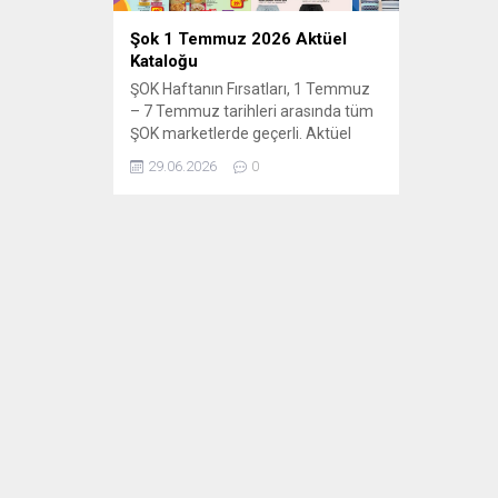
Şok 1 Temmuz 2026 Aktüel
Kataloğu
ŞOK Haftanın Fırsatları, 1 Temmuz
– 7 Temmuz tarihleri arasında tüm
ŞOK marketlerde geçerli. Aktüel
ürünler broşürü 6 sayfadan
29.06.2026
0
oluşmaktadır. ŞOK 1 – 7 Temmuz
2026 aktüel ürünler kataloğunda
gıda, elektronik, bahçe mobilyası,
züccaciye, giyim ve temizlik
ürünlerinde dev indirimler! Bu
haftaki katalogda yer alan ürünlerin
listesi: