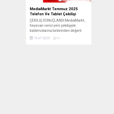
MediaMarkt Temmuz 2025
Telefon Ve Tablet Çekilişi
ÇEKİLİŞ SONUÇLANDI MediaMarkt,
heyecan verici yeni çekilişiyle
katılımcılarına birbirinden değerli
hediyeler sunuyor! iPhone 16 Pro,
16.07.2025
0
iPad Air, AirPods 4 ve MediaMarkt
CLUB kuponları kazanma şansını
yakalamak için acele edin. Çekiliş
Detayları ve Hediyeler Bu özel
çekilişte toplam 36 adet hediye
sahibini bulacak. İşte
kazanabileceğiniz muhteşem
ödüller: Çekilişe Katılım Koşulları
Nelerdir?...