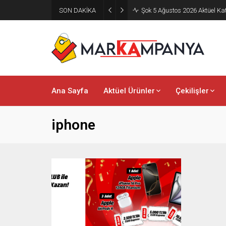
SON DAKİKA
Şok 5 Ağustos 2026 Aktüel Ka
Ana Sayfa
Aktüel Ürünler
Çekilişler
iphone