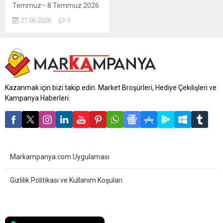
Temmuz– 8 Temmuz 2026
tarihleri arasında geçerlidir.
27.06.2026
0
11 sayfalık A101
broşüründe gıda, buzdolabı,
elektronik, TV, mutfak
ürünleri, küçük ev aletleri,
oyuncaklar ve elektrikli
taşıtlardan onlarca üründe
kampanyalı fiyatlar sizi
Kazanmak için bizi takip edin. Market Broşürleri, Hediye Çekilişleri ve
bekliyor. Güncel A101
Kampanya Haberleri.
indirimlerini ve fırsatlarını
kaçırmayın! A101 2
Temmuz – 8 Temmuz Aldın
Aldın...
Markampanya.com Uygulaması
Gizlilik Politikası ve Kullanım Koşuları