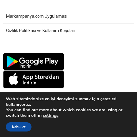
Markampanya.com Uygulaması
Gizlilik Politikası ve Kullanım Koşuları
Web sitemizde size en iyi deneyimi sunmak için çerezleri
kullanıyoruz.
You can find out more about which cookies we are using or
switch them off in
settings
.
Sitemiz bilgilendirme amaçlıdır. Kampanya ve Çekiliş ayrıntıları için
markaların sitelerini ziyaret ediniz.
Kabul et