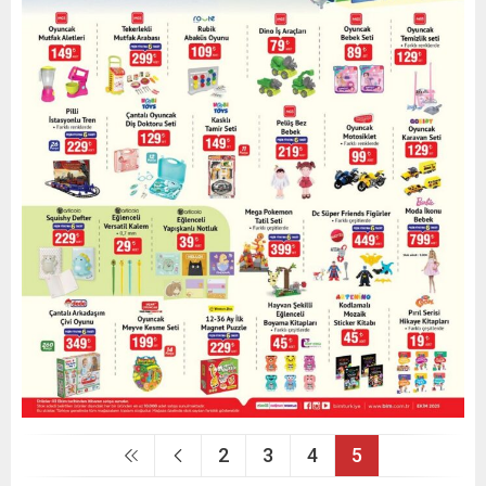
2
3
4
5