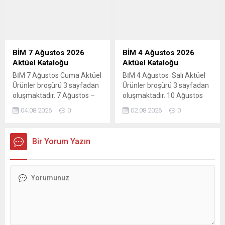
BİM 7 Ağustos 2026
BİM 4 Ağustos 2026
Aktüel Kataloğu
Aktüel Kataloğu
BİM 7 Ağustos Cuma Aktüel
BİM 4 Ağustos Salı Aktüel
Ürünler broşürü 3 sayfadan
Ürünler broşürü 3 sayfadan
oluşmaktadır. 7 Ağustos –
oluşmaktadır. 10 Ağustos
13 Ağustos 2026 tarihleri
2026 tarihine kadar geçerli
04.08.2026
0
02.08.2026
0
arasındaki indirimler tüm
olacak indirimler, tüm BİM
BİM marketlerinde
marketlerinde geçerlidir. Bu
geçerlidir. Bu haftaki
haftaki katalogda; gıda ve
Bir Yorum Yazın
katalogda mutfak
temizlik kategorisinde
eşyalarından tekstil
onlarca üründe kampanyalı
ürünlerine kadar geniş bir
fiyatlar mevcut. 4 Ağustos
yelpazede ürünler mevcut.
– 10 Ağustos BİM aktüel
BİM 7-13 Ağustos aktüel
kataloğunda dev indirimler!
ürünler kataloğunda kışlık
Temel gıda, kahvaltılık,
hazırlıklar için Paşabahçe
atıştırmalık, temizlik ve
kavanoz çeşitleri, Cook
kişisel bakım...