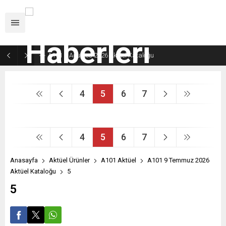
A101 8 Ağustos 2026 Aktüel Kataloğu
4
5
6
7
4
5
6
7
Anasayfa
Aktüel Ürünler
A101 Aktüel
A101 9 Temmuz 2026
Aktüel Kataloğu
5
5