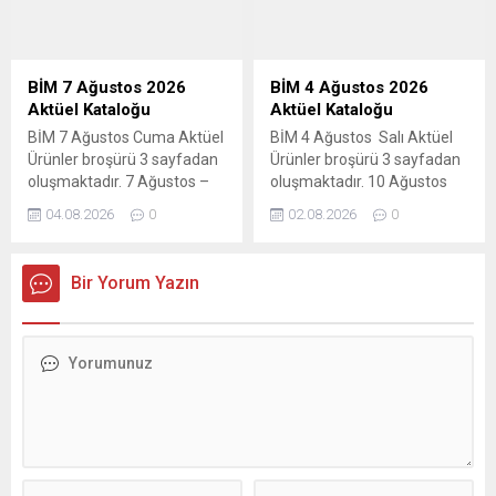
atıştırmalıklar, ev tekstili,
ürünleri, spor ekipmanları ve
mutfak gereçleri ve kişisel
popüler markaların figür
bakım & temizlik ürünlerinde
setlerindeki büyük fırsatları
dev indirimler sizleri bekliyor.
kaçırmayın. Bu haftaki
BİM 7 Ağustos 2026
BİM 4 Ağustos 2026
Bu haftaki katalogda yer...
katalogda yer...
Aktüel Kataloğu
Aktüel Kataloğu
BİM 7 Ağustos Cuma Aktüel
BİM 4 Ağustos Salı Aktüel
Ürünler broşürü 3 sayfadan
Ürünler broşürü 3 sayfadan
oluşmaktadır. 7 Ağustos –
oluşmaktadır. 10 Ağustos
13 Ağustos 2026 tarihleri
2026 tarihine kadar geçerli
04.08.2026
0
02.08.2026
0
arasındaki indirimler tüm
olacak indirimler, tüm BİM
BİM marketlerinde
marketlerinde geçerlidir. Bu
geçerlidir. Bu haftaki
haftaki katalogda; gıda ve
Bir Yorum Yazın
katalogda mutfak
temizlik kategorisinde
eşyalarından tekstil
onlarca üründe kampanyalı
ürünlerine kadar geniş bir
fiyatlar mevcut. 4 Ağustos
yelpazede ürünler mevcut.
– 10 Ağustos BİM aktüel
BİM 7-13 Ağustos aktüel
kataloğunda dev indirimler!
ürünler kataloğunda kışlık
Temel gıda, kahvaltılık,
hazırlıklar için Paşabahçe
atıştırmalık, temizlik ve
kavanoz çeşitleri, Cook
kişisel bakım...
Love...