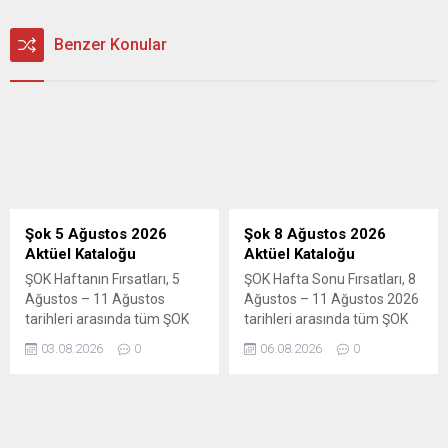
Benzer Konular
Şok 5 Ağustos 2026
Şok 8 Ağustos 2026
Aktüel Kataloğu
Aktüel Kataloğu
ŞOK Haftanın Fırsatları, 5
ŞOK Hafta Sonu Fırsatları, 8
Ağustos – 11 Ağustos
Ağustos – 11 Ağustos 2026
tarihleri arasında tüm ŞOK
tarihleri arasında tüm ŞOK
marketlerde geçerli. Aktüel
marketlerde geçerli. Aktüel
03.08.2026
0
06.08.2026
0
ürünler broşürü 6 sayfadan
ürünler broşürü 3 sayfadan
oluşmaktadır. ŞOK 5-11
oluşmaktadır. Şok 8-11
Ağustos aktüel ürünler
Ağustos 2026 aktüel ürünler
kataloğunda bu hafta; temel
kataloğu ile yaz eğlencesi
gıda ürünleri, sevilen
başlıyor! Oyuncaklar, deniz