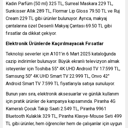
Kadın Parfüm (50 ml) 325 TL, Surreal Maskara 229 TL,
Sunkisser Allık 289 TL, Flormar Lip Gloss 79.50 TL ve Ruj
Cream 229 TL gibi ürünler bulunuyor. Ayrıca, makyaj
çantalarına özel Desenli Makyaj Çantası 69.50 TL gibi
fırsatlar da dikkat çekiyor.
Elektronik Ürünlerde Kaçırılmayacak Fırsatlar
Teknoloji severler için A101’in 6 Mart 2025 kataloğunda
cazip indirimler bulunuyor. Büyük ekranlı televizyon almak
isteyenler için Toshiba 55″ 4K UHD Android TV 17.599 TL,
Samsung 50″ 4K UHD Smart TV 22.999 TL, Onvo 42″
Android Smart TV 7.599 TL fiyatlarıyla satışa sunuluyor.
Bunun yanı sıra, elektronik aksesuarlar ve günlük kullanım
için pratik ürünler de kampanya kapsamında. Piranha 4G
Kameralı Çocuk Takip Saati 2.549 TL, Piranha 9961
Bluetooth Kulaklık 329 TL, Piranha Klavye-Mouse Seti 499
TL gibi ürünler, hem öğrenciler hem de çalışanlar için uygun