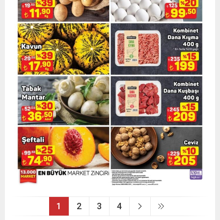
1
2
3
4