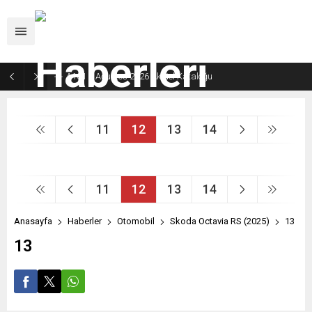
A101 8 Ağustos 2026 Aktüel Kataloğu
11
12
13
14
11
12
13
14
Anasayfa
Haberler
Otomobil
Skoda Octavia RS (2025)
13
13