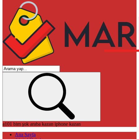
a101
bim
şok
araba kazan
iphone kazan
Ana Sayfa