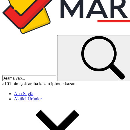
a101
bim
şok
araba kazan
iphone kazan
Ana Sayfa
Aktüel Ürünler