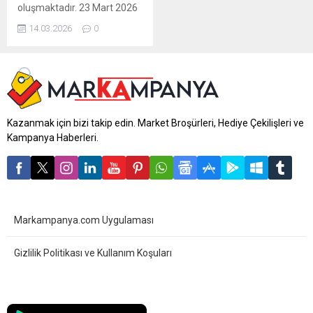
oluşmaktadır. 23 Mart 2026
tarihine kadar geçerli olacak
14.03.2026
0
indirimler, tüm BİM
marketlerinde geçerlidir. Bu
haftaki katalogda; gıda ve
temizlik kategorisinden
onlarca üründe kampanyalı
fiyatlar mevcut. BİM 17 Mart
2026 Aktüel ürünler
Kazanmak için bizi takip edin. Market Broşürleri, Hediye Çekilişleri ve
kataloğu yayınlandı! Binvezir
Kampanya Haberleri.
taze kaşar peyniri, Solo
bambu tuvalet kağıdı,...
Markampanya.com Uygulaması
Gizlilik Politikası ve Kullanım Koşuları