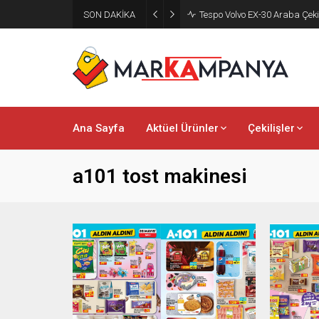
SON DAKİKA
Tespo Volvo EX-30 Araba Çeki
Ana Sayfa
Aktüel Ürünler
Çekilişler
a101 tost makinesi