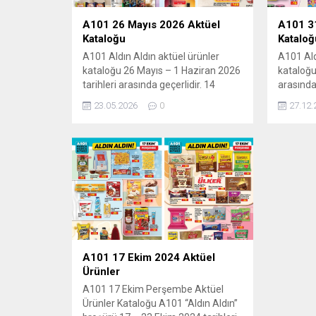
A101 26 Mayıs 2026 Aktüel
A101 31
Kataloğu
Kataloğ
A101 Aldın Aldın aktüel ürünler
A101 Ald
kataloğu 26 Mayıs – 1 Haziran 2026
kataloğu
tarihleri arasında geçerlidir. 14
arasında
sayfalık A101 broşüründe gıda,
broşürün
23.05.2026
0
27.12.
buzdolabı, elektronik, TV, mutfak
elektroni
ürünleri, oyuncaklar, tekstil ve
oyuncakla
elektrikli taşıtlardan onlarca üründe
onlarca 
kampanyalı fiyatlar sizi bekliyor.
sizi bek
Güncel A101 indirimlerini ve
indirimle
fırsatlarını kaçırmayın! A101 26
kaçırmay
Mayıs – 1 Haziran Aldın Aldın...
ürünler k
özel dev 
A101 17 Ekim 2024 Aktüel
Ürünler
A101 17 Ekim Perşembe Aktüel
Ürünler Kataloğu A101 “Aldın Aldın”