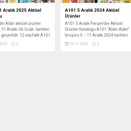
 Aralık 2025 Aktüel
A101 5 Aralık 2024 Aktüel
u
Ürünler
ın Aldın aktüel ürünler
A101 5 Aralık Perşembe Aktüel
 31 Aralık-06 Ocak tarihleri
Ürünler Kataloğu A101 “Aldın Aldın”
 geçerlidir. 12 sayfalık A101
broşürü 5 – 11 Aralık 2024 tarihleri
de gıda, temizlik,
arasında tüm A101 marketlerde
2025
0
30.11.2024
0
k, TV, mutfak ürünleri,
geçerlidir. Aktüel ürünler kataloğu
r ve elektrikli taşıtlardan
10 sayfadan oluşmaktadır.
üründe kampanyalı fiyatlar
Heyecanla beklenen A101 5 Aralık
liyor. Güncel A101
Aktüel Ürünler Kataloğu bu haftaya
rini ve fırsatlarını
özel APEC APM2 Üç Tekerlekli
ın! A101 31 Aralık aktüel
Elektrikli Moped ve APEC 125 CC
ataloğu ile yılbaşı haftasına
Benzinli...
indirimler başlıyor!...