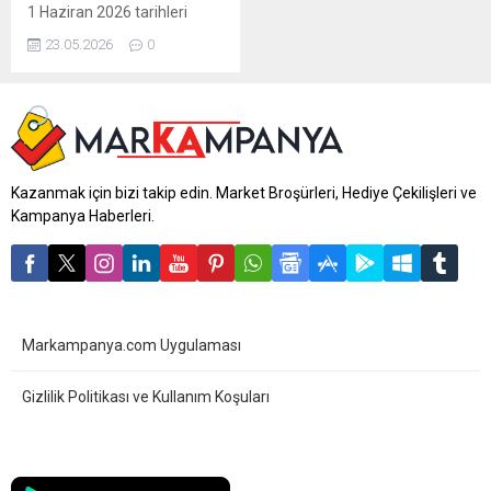
1 Haziran 2026 tarihleri
arasında geçerlidir. 14
23.05.2026
0
sayfalık A101 broşüründe
gıda, buzdolabı, elektronik,
TV, mutfak ürünleri,
oyuncaklar, tekstil ve
elektrikli taşıtlardan onlarca
üründe kampanyalı fiyatlar
sizi bekliyor. Güncel A101
Kazanmak için bizi takip edin. Market Broşürleri, Hediye Çekilişleri ve
indirimlerini ve fırsatlarını
Kampanya Haberleri.
kaçırmayın! A101 26 Mayıs
– 1 Haziran Aldın Aldın...
Markampanya.com Uygulaması
Gizlilik Politikası ve Kullanım Koşuları