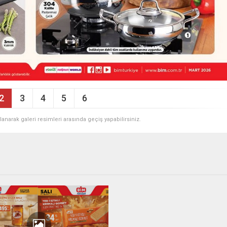
2
3
4
5
6
ullanarak galeri resimleri arasında geçiş yapabilirsiniz.