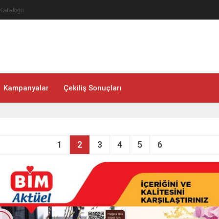
ataloğu
Kampanyalar
Çekiliş Sonuçları
1
2
3
4
5
6