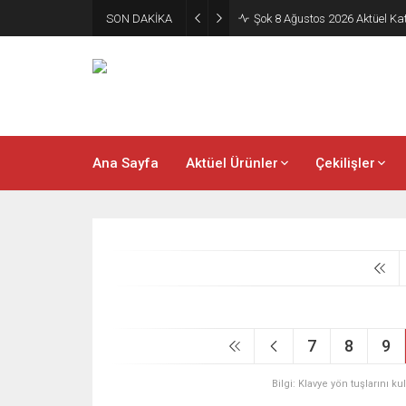
SON DAKİKA
Şok 8 Ağustos 2026 Aktüel Ka
Ana Sayfa
Aktüel Ürünler
Çekilişler
7
8
9
Bilgi: Klavye yön tuşlarını k