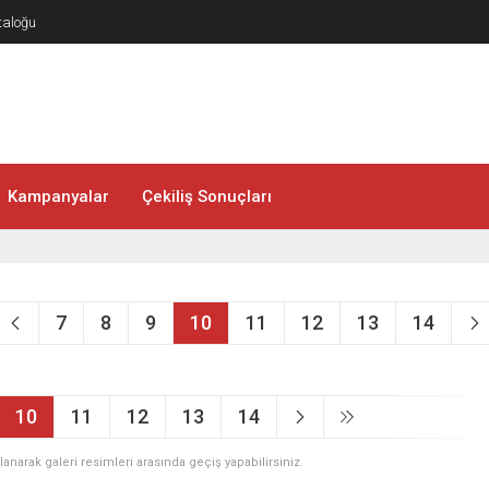
taloğu
Kampanyalar
Çekiliş Sonuçları
7
8
9
10
11
12
13
14
10
11
12
13
14
ullanarak galeri resimleri arasında geçiş yapabilirsiniz.