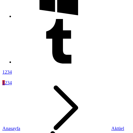
1
2
3
4
1
2
3
4
Anasayfa
Aktüel