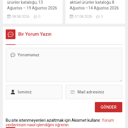
ürünler kataloğu, 13
aktüel ürünler kataloğu 8
Ağustos – 19 Ağustos 2026
Ağustos –14 Ağustos 2026
tarihleri arasında geçerlidir.
tarihleri arasında geçerlidir.
08.08.2026
0
07.08.2026
0
14 sayfalık A101
A101 broşürü 3 sayfadan
broşüründe; gıda, elektronik,
oluşmaktadır. Bu haftaki
televizyon, beyaz eşya,
katalog gıda ve temizlik
Bir Yorum Yazın
mutfak ürünleri, ev tekstili,
ürünleri ağırlıklı. A101 8-14
küçük ev aletleri, oyuncak,
Ağustos Haftanın Yıldızları
kırtasiye ürünleri ve elektrikli
kataloğu! Peynir, dondurma,
taşıtlar kategorilerinden
çay, temel gıda, atıştırmalık
onlarca üründe kampanyalı
ve deterjan çeşitlerinde dev
fiyatlar sizi bekliyor. Güncel
indirimler. Bu haftaki
A101 indirimlerini ve
katalogda yer alan ürünlerin
fırsatlarını kaçırmayın!...
listesi:
Bu site istenmeyenleri azaltmak için Akismet kullanır.
Yorum
verilerinizin nasıl işlendiğini öğrenin.