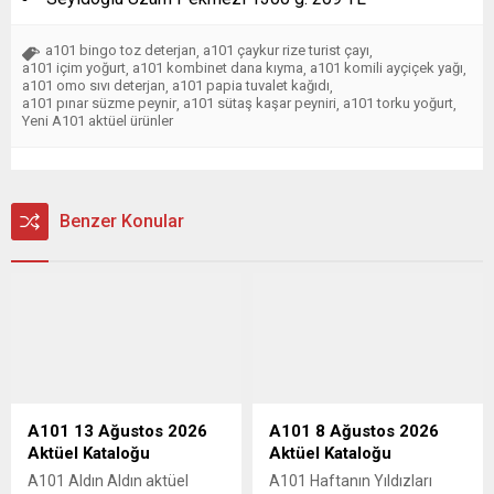
a101 bingo toz deterjan
a101 çaykur rize turist çayı
,
,
a101 içim yoğurt
a101 kombinet dana kıyma
a101 komili ayçiçek yağı
,
,
,
a101 omo sıvı deterjan
a101 papia tuvalet kağıdı
,
,
a101 pınar süzme peynir
a101 sütaş kaşar peyniri
a101 torku yoğurt
,
,
,
Yeni A101 aktüel ürünler
Benzer Konular
A101 13 Ağustos 2026
A101 8 Ağustos 2026
Aktüel Kataloğu
Aktüel Kataloğu
A101 Aldın Aldın aktüel
A101 Haftanın Yıldızları